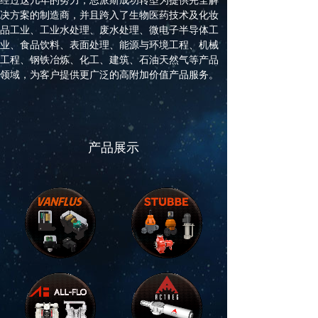
经过这几年的努力，思派斯成功转型为提供完全解
决方案的制造商，并且跨入了生物医药技术及化妆
品工业、工业水处理、废水处理、微电子半导体工
业、食品饮料、表面处理、能源与环境工程、机械
工程、钢铁冶炼、化工、建筑、石油天然气等产品
领域，为客户提供更广泛的高附加价值产品服务。
思派斯与德国STUEBBE、奥地利AGRU、澳大利亚
MASCOT、德国GEMU、德国BURKERT、德国
GVT、美国FISHER（EMERSON）、台湾
产品展示
FUYUAN、捷克ABO、西班牙ACTREG、德国
LUTZ、美国ALLFLO等知名厂家建立了牢固的战略
合作关系。通过厂家良好的合作，思派斯可以快速
响应客户的需求、加速订单的处理、缩短生产与交
货时程、降低设计与开发成本，提供客户无国界和
无时差的服务与支持。
此外，从产品搜寻、产品接单、打样与制造到售后
服务，思派斯提供了客户最愉悦的合作环境、且可
以将客户对产品的初步构想转化为高质量、高效能
的产品。